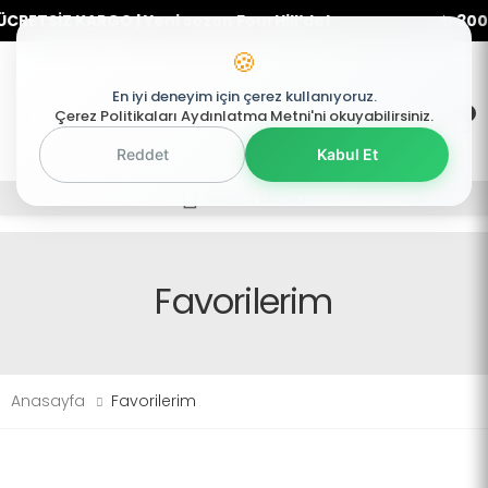
CRETSİZ KARGO | Yeni sezon FourHill’de!
✨ 3000
🍪
En iyi deneyim için çerez kullanıyoruz.
0
0
Çerez Politikaları Aydınlatma Metni'ni okuyabilirsiniz.
Mobil Menü
Reddet
Kabul Et
Mobil Menü
Mobil Menü
Favorilerim
Anasayfa
Favorilerim