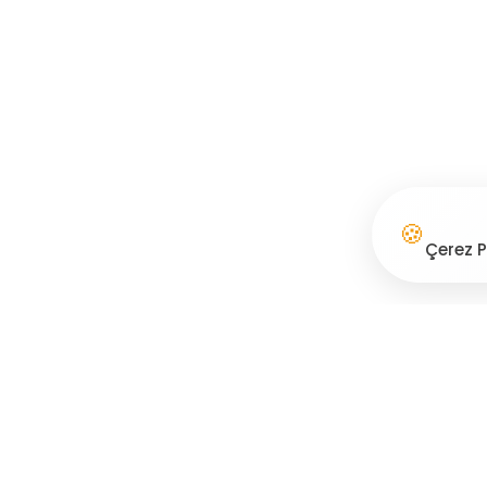
🍪
Çerez P