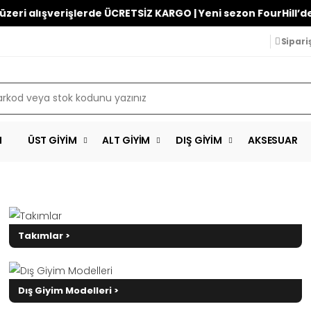
ışverişlerde ÜCRETSİZ KARGO | Yeni sezon FourHill’de!
Sipari
M
ÜST GIYIM
ALT GIYIM
DIŞ GIYIM
AKSESUAR
Takımlar >
Dış Giyim Modelleri >