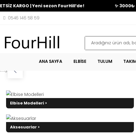
ARGO | Yeni sezon FourHill’de!
✨ 3000₺ üzeri al
0546 146 58 59
Ara
ANA SAYFA
ELBISE
TULUM
TAKI
Elbise Modelleri >
Aksesuarlar >