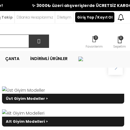
✨ 3000₺ üzeri alışverişlerde ÜCRETSİZ KARGO | Yeni 
ş Takip
Banka Hesaplarımız
İletişim
Giriş Yap / Kayıt Ol
0
0
Favorilerim
Sepetim
ÇANTA
İNDIRIMLI ÜRÜNLER
Üst Giyim Modeller >
Alt Giyim Modelleri >